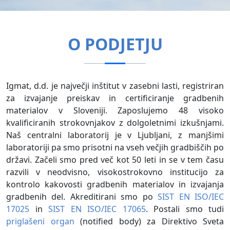
O PODJETJU
Igmat, d.d. je največji inštitut v zasebni lasti, registriran
za izvajanje preiskav in certificiranje gradbenih
materialov v Sloveniji. Zaposlujemo 48 visoko
kvalificiranih strokovnjakov z dolgoletnimi izkušnjami.
Naš centralni laboratorij je v Ljubljani, z manjšimi
laboratoriji pa smo prisotni na vseh večjih gradbiščih po
državi. Začeli smo pred več kot 50 leti in se v tem času
razvili v neodvisno, visokostrokovno institucijo za
kontrolo kakovosti gradbenih materialov in izvajanja
gradbenih del. Akreditirani smo po
SIST EN ISO/IEC
17025
in
SIST EN ISO/IEC 17065
. Postali smo tudi
priglašeni organ
(notified body) za Direktivo Sveta