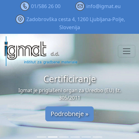
01/586 26 00
info@igmat.eu
Zadobrovška cesta 4, 1260 Ljubljana-Polje,
Slovenija
Certificiranje
Igmat je priglašeni organ za Uredbo (EU) št.
305/2011
Podrobneje »