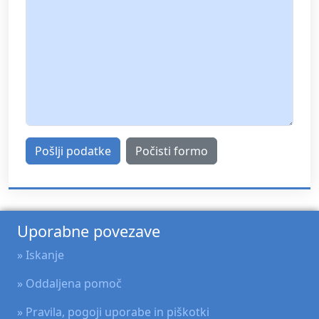
Pošlji podatke
Počisti formo
Uporabne povezave
»
Iskanje
»
Oddaljena pomoč
»
Pravila, pogoji uporabe in piškotki