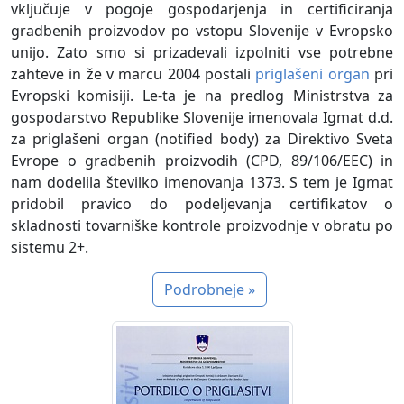
vključuje v pogoje gospodarjenja in certificiranja
gradbenih proizvodov po vstopu Slovenije v Evropsko
unijo. Zato smo si prizadevali izpolniti vse potrebne
zahteve in že v marcu 2004 postali
priglašeni organ
pri
Evropski komisiji. Le-ta je na predlog Ministrstva za
gospodarstvo Republike Slovenije imenovala Igmat d.d.
za priglašeni organ (notified body) za Direktivo Sveta
Evrope o gradbenih proizvodih (CPD, 89/106/EEC) in
nam dodelila številko imenovanja 1373. S tem je Igmat
pridobil pravico do podeljevanja certifikatov o
skladnosti tovarniške kontrole proizvodnje v obratu po
sistemu 2+.
Podrobneje »